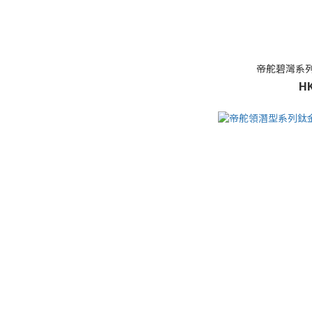
帝舵碧灣系列“鋼
HK