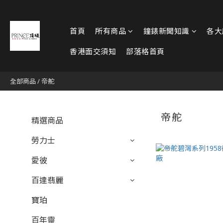
首頁
所有商品
鐘錶新聞知識
各大
香港面交須知
部落格首頁
全部商品
/
帝舵
帝舵
精選商品
勞力士
愛彼
百達翡麗
寶珀
百年靈