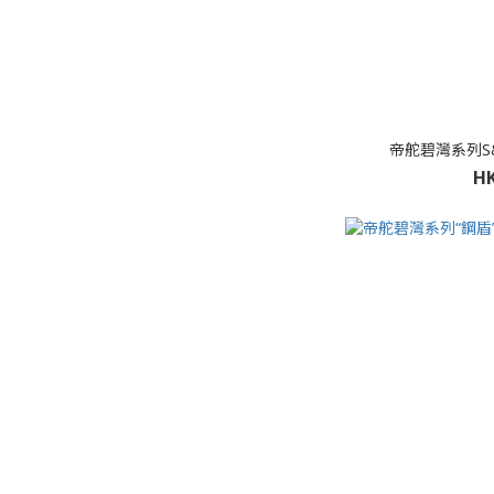
帝舵碧灣系列S&G
HK