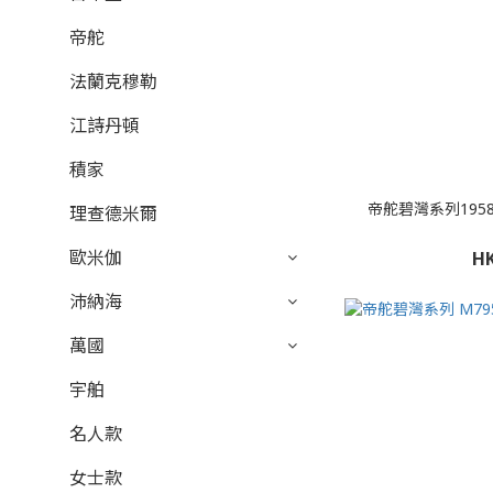
帝舵
法蘭克穆勒
江詩丹頓
積家
帝舵碧灣系列1958復
理查德米爾
歐米伽
HK
沛納海
萬國
宇舶
名人款
女士款