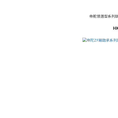
帝舵領潛型系列鈦金
HK