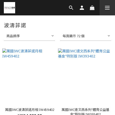
波濤菲諾
商品排序
每頁顯示 72 個
萬國IWC波濤菲諾月相 IW459402
萬國IWC達文西系列“體育公益基
金”特別版 IW393402