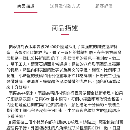
商品描述
送貨及付款方式
顧客評價
商品描述
JF廠復刻表版本愛彼26400外圈是採用了高強度的陶瓷拉絲製
造。表殼316L精鋼打造。做了一系列的精緻打磨。在各個方面發
展都是一個比較接近原裝的了！能很清晰的看見一圈刻度。做工
非常下工夫。藍寶石鏡面非常通透！標誌的八角形表圈是其亮麗
的特點。錶盤內側表圈的數字以及英文的字體、間距、比例都很
精確。小錶盤的號碼和比例位置等細節非常詳細。日曆做工也是
通徹透底。很清晰。錶盤顏色呈現微微的乳白色。顏色飽滿看起
來十分舒服。
表徑為44毫米。表殼為精鋼材質進行表層做鍍金技術處理。如果
仔細觀察表面，它與Gen基本相同。每個小錶盤都有玫瑰金包圍。
內圈也是藍色刻度與白色刻度組合。顏色搭配十分簡約。玫瑰金
指針做工細心完全沒有任何毛刺。中間有夜光塗料方便黑暗環境
下看時間。
JF廠愛彼三個小錶盤內都有螺旋CD紋理。這點上JF廠愛彼復刻表
處理得不錯。外圈標誌性的八角螺絲形狀粗細與GEN一致，日曆