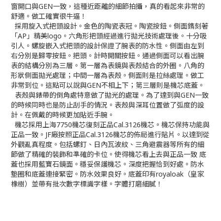
窗開口與GEN一致，這種近距離的細節拍攝，真的看起來非常的
舒適。做工確實很牛逼！
採用旋入式把頭設計。金色的陶瓷表冠。陶瓷按鈕。側面鐫刻著
「AP」精美logo。六角形把頭經過進行拋光技術處理後。十分吸
引人。螺旋嵌入式把頭的設計保證了腕表的防水性。側面由左到
右分別是歸零按鈕。把頭。計時開關按鈕。通過側面可以看出腕
表的結構分別為三層。第一層為表鏡與表殼結合的外圈。八角的
形狀側面拋光處理；中間一層為表殼。側面則是拉絲處理。做工
非常到位。這點可以說與GEN不相上下；第三層則是機芯底蓋。
表殼與錶帶的倒角處特意做了拋光的處理。為了達到與GEN一致
的時候同時也是防止刮手的情況。表殼與深耳位置做了弧度的設
計。在佩戴的時候更加貼近手腕。
機芯採用上海7750機芯復刻正品Cal.3126機芯。機芯保持功能與
正品一致。JF廠按照正品Cal.3126機芯的佈局進行貼片。以達到從
外觀亂真程度。包括螺釘、日內瓦波紋、三角避震器等所有的細
節做了精確的裝飾和準確的卡位。使得機芯看上去與正品一致 底
蓋也採用藍寶石鏡面。穩妥保護機芯。深度把握恰到好處。防水
墊圈和底蓋連接緊密。防水效果良好。底蓋印有royaloak（皇家
橡樹）並帶有批次數字標識字樣。字體打磨細膩！