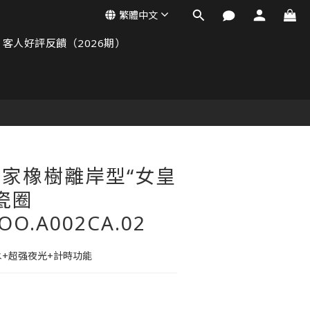
繁體中文
客人好評反饋（2026期）
皇家橡樹離岸型“女皇
瓷圈
OO.A002CA.02
水+超强夜光+計時功能