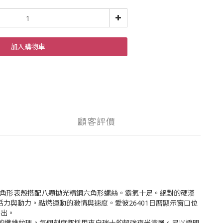
加入購物車
顧客評價
八角形表殼搭配八顆拋光精鋼六角形螺絲。霸氣十足。絕對的硬漢
力與動力。點燃運動的激情與速度。愛彼26401日曆顯示窗口位
突出。
常清晰的纖維紋理。每個刻度都採用來自瑞士的超強夜光塗層。足以證明