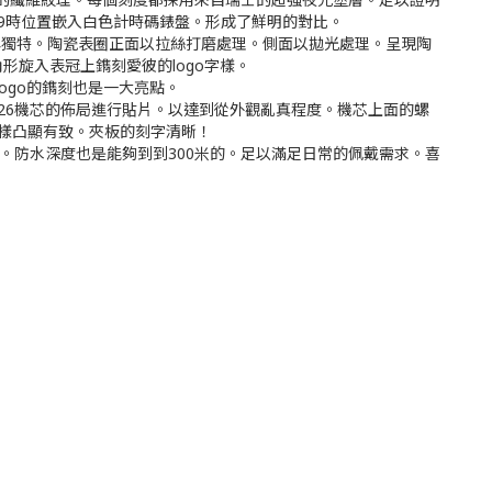
與9時位置嵌入白色計時碼錶盤。形成了鮮明的對比。
氣與獨特。陶瓷表圈正面以拉絲打磨處理。側面以拋光處理。呈現陶
旋入表冠上鐫刻愛彼的logo字樣。
ogo的鐫刻也是一大亮點。
l.3126機芯的佈局進行貼片。以達到從外觀亂真程度。機芯上面的螺
字樣凸顯有致。夾板的刻字清晰！
疑。防水深度也是能夠到到300米的。足以滿足日常的佩戴需求。喜