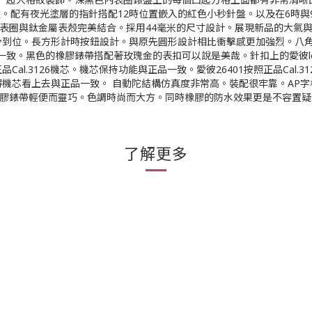
盤。配有夜光塗層的指針搭配12時位置嵌入的紅色小秒針盤。以及在6時
陶瓷表圈與鈦金屬表殼完美結合。採用44毫米的尺寸設計。展現新品的大
到位。長方形計時按鈕設計。與原先圓形設計相比衝擊感更加強烈。八角形
一致。黑色的橡膠錶帶搭配著玫瑰金的表扣可以說是美哉。針扣上的愛彼l
正品Cal.3126機芯。機芯保持功能與正品一致。愛彼26401按照正品Ca
機芯看上去與正品一致。 自動陀結構仿真度非常高。裝配很牢靠。AP
的橡膠錶帶輕便而靈巧。色調時尚而大方。同時橡膠的防水效果更是不容置
了解更多