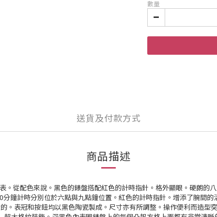
數量
送貨及付款方式
商品描述
素的腕表。從配色來說。黑色的錶盤搭配紅色的計時指針。格外顯眼。硬朗的
0分鐘計時分別位於六點與九點鐘位置。紅色的計時指針。增添了腕間的活
澱的。表冠和按鈕均以黑色陶瓷製成。尺寸亦有所調整。操作便利而造型
isserie」超大格紋裝飾。深黑色內表圈錶盤上的每個凸起方格上面都有非