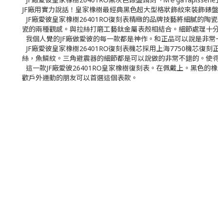
JF廠用實力說話！皇家橡樹最經典黑色超大型格狀飾紋來裝飾錶
JF廠愛彼皇家橡樹26401RO復刻表精緻的品牌技藝將細膩的
瓷的兩種觀感。與拉絲打磨工藝鈦金屬表殼相結合。細節處理十分
我個人覺的JF廠做愛彼的每一款都是神作。和正品可以說是非常
JF廠愛彼皇家橡樹26401RO復刻表機芯採用上海7750機芯復刻
絲，魚鱗紋。三角避震器的細節都是可以說做的非常不錯的。使得
這一款JF廠愛彼26401RO皇家橡樹復刻表。在佩戴上。黑色
歡戶外運動的朋友可以首選這個表款。