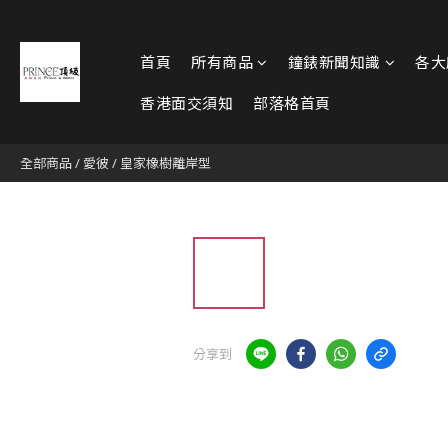
首頁
所有商品
鐘錶新聞知識
各大
香港面交須知
部落格首頁
全部商品
/
愛彼
/
皇家橡樹離岸型
分享到