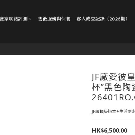
廠家腕錶評測
售後服務與保養
客人成交記錄（2026期）
JF廠愛彼
杯”黑色陶
26401RO.
JF厰頂級版本+生活防
HK$6,500.00