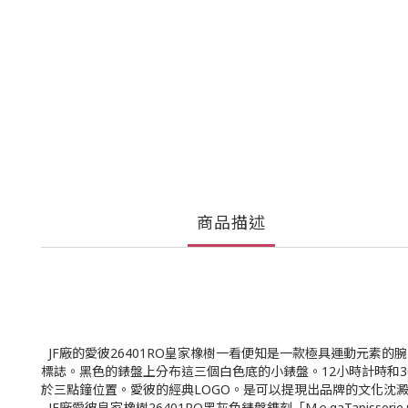
商品描述
JF廠的愛彼26401RO皇家橡樹一看便知是一款極具運動元
標誌。黑色的錶盤上分布這三個白色底的小錶盤。12小時計時和3
於三點鐘位置。愛彼的經典LOGO。是可以提現出品牌的文化沈
JF廠愛彼皇家橡樹26401RO黑灰色錶盤鐫刻「MｅgaTap