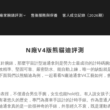
廠家腕錶評測
售後服務與保養
客人成交記錄（2026期）
N廠V4版熊貓迪評測
針腕錶，那麼宇宙計型迪通拿則是勞力士最成功的計時碼腕
效精準、堅固可靠、嚴密防水、能自動上鍊，唯一的缺點就是
下面我們以熊貓迪為例，一起看看N廠迪通拿V4工藝如何，
表徑，不僅適合男生手腕，女生也能hold住。有人說女孩
有著悠久的歷史，專門為賽車手設計的計時手錶。作為普通
迪通拿真的是一款很神奇的手錶，外形經久不衰，既是運動