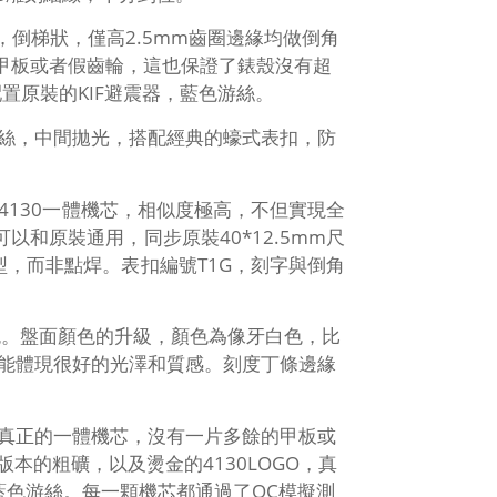
倒梯狀，僅高2.5mm齒圈邊緣均做倒角
的甲板或者假齒輪，這也保證了錶殼沒有超
原裝的KIF避震器，藍色游絲。
絲，中間拋光，搭配經典的蠔式表扣，防
4130一體機芯，相似度極高，不但實現全
和原裝通用，同步原裝40*12.5mm尺
型，而非點焊。表扣編號T1G，刻字與倒角
白色。盤面顏色的升級，顏色為像牙白色，比
能體現很好的光澤和質感。刻度丁條邊緣
真正的一體機芯，沒有一片多餘的甲板或
的粗礦，以及燙金的4130LOGO，真
，藍色游絲。每一顆機芯都通過了QC模擬測