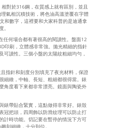
相對於316鋼，在質感上就有區別，並且
物理氣相沉積技術，將色油高溫塗覆在字體
r”英文和數字，這裡要和大家科普的是迪通拿
度。
在任何場合都有著很高的閱讀性。盤面12
3D印刷，立體感非常強。拋光精細的指針
及可讀性。三個小盤的太陽紋粗細均勻，
並且指針和刻度分別填充了夜光材料，保證
很細緻，中軸、長短、粗細都很得當。錶
麼角度看下來都非常漂亮。鏡面與陶瓷外
與錶帶貼合緊實，這點做得非常好。錶殼
是表冠把頭，四周飾以防滑紋理可以防止打
的計時功能。切記要在暫停的情況下方可
o雕刻細緻，十分到位。