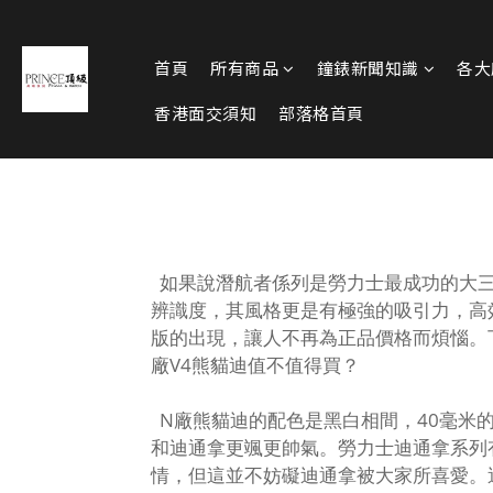
首頁
所有商品
鐘錶新聞知識
各大
香港面交須知
部落格首頁
如果說潛航者係列是勞力士最成功的大三
辨識度，其風格更是有極強的吸引力，高
版的出現，讓人不再為正品價格而煩惱。
廠V4熊貓迪值不值得買？
N廠熊貓迪的配色是黑白相間，40毫米的
和迪通拿更颯更帥氣。勞力士迪通拿系列
情，但這並不妨礙迪通拿被大家所喜愛。