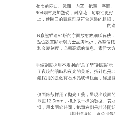
整表的圈口、鏡面、內罩、把頭、字面、
904鋼材更加堅硬，耐刮花，耐磨性更
上，使圈口的競速刻度符合原裝的粗細，而且
的
N廠熊貓迪V4版的字面放射紋細膩有秩
點位設置顯示勞力士品牌logo，為整
和金屬刻度，凸顯高端的氣息。素雅大
手錶刻度採用不規則的“瓜子型”刻度顯
了夜晚的讀時和夜光的美感。指針也是
鏡採用的是藍寶石水晶玻璃鏡面，經過
側面錶殼採用了拋光工藝，呈現出鏡面
厚度12.5mm，和原版一樣的數據。
滑，用來調節時間，把頭右側是計時開
讓計時復位，避免損傷