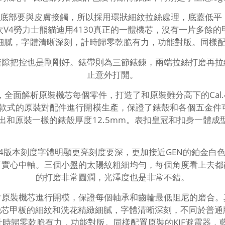
底部要與皮膚接觸，所以採用環狀細紋拉絲處理，底蓋低平，
V4勞力士熊貓迪用4130真正的一體機芯，沒有一片多餘
細膩，字體清晰深刻，計時歸零乾脆有力，功能對版。同樣配置
縫隙把控也是剛剛好。錶帶則為三節錶鍊，兩端拉絲打磨再拉
止意外打開。
全面解析原裝機芯每個零件，打造了和原裝難分高下的Cal.
式的原裝對配件進行開模生產，保證了錶殼和各個五金件可以
和原裝一樣的錶殼厚度12.5mm。表扣皇冠和扣身一體成
v4版本刻度字體明顯更亮刻度要深，更加接近GEN的鉑金
了實心中軸。三個小盤的太陽紋粗細均勻，每個角度看上去都
的打磨非常圓潤，光澤度也是非常不錯。
對原裝機芯進行開模，保證每個軸承和齒輪最低阻尼的磨合。
芯甲板的細紋和洗花精緻細膩，字體清晰深刻，不同於普通版本
芯。計時歸零乾脆有力，功能對版。同樣配置原裝的KIF避震器