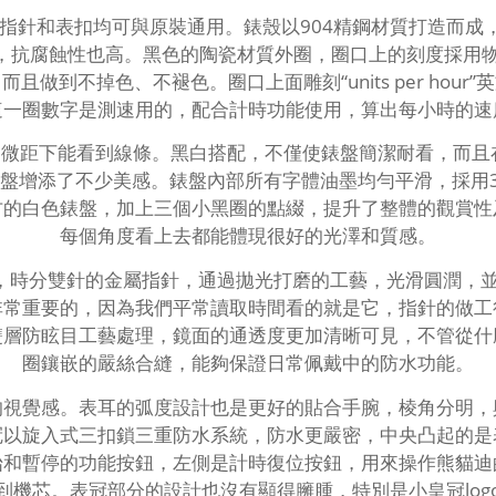
指針和表扣均可與原裝通用。錶殼以904精鋼材質打造而成，
好，抗腐蝕性也高。黑色的陶瓷材質外圈，圈口上的刻度採用
做到不掉色、不褪色。圈口上面雕刻“units per hou
這一圈數字是測速用的，配合計時功能使用，算出每小時的速
，微距下能看到線條。黑白搭配，不僅使錶盤簡潔耐看，而且
個錶盤增添了不少美感。錶盤內部所有字體油墨均勻平滑，採用
方的白色錶盤，加上三個小黑圈的點綴，提升了整體的觀賞性
每個角度看上去都能體現很好的光澤和質感。
示，時分雙針的金屬指針，通過拋光打磨的工藝，光滑圓潤，
非常重要的，因為我們平常讀取時間看的就是它，指針的做工
雙層防眩目工藝處理，鏡面的通透度更加清晰可見，不管從什
圈鑲嵌的嚴絲合縫，能夠保證日常佩戴中的防水功能。
的視覺感。表耳的弧度設計也是更好的貼合手腕，棱角分明，
表冠以旋入式三扣鎖三重防水系統，防水更嚴密，中央凸起的
始和暫停的功能按鈕，左側是計時復位按鈕，用來操作熊貓迪
到機芯。表冠部分的設計也沒有顯得臃腫，特別是小皇冠log