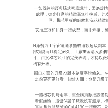
一如既往的經典蠔式密底設計，因為殼體
處理，拋光打磨的精緻毫無扯拉感。此次
厚。機芯甲板的細紋和洗花精緻
表扣皇冠和扣身一體成型，而非焊接，
N廠勞力士宇宙迪通拿熊貓迪款超級副本，
部功能而且穩定耐久。工廠重金購入多個款
寸。由於機芯尺寸的完美表現，才得以做出
均有升級。
圈口方面的升級v3版本刻度字體偏灰。 
之前更亮更好看。指針方面：也是升級
一體機芯耗時兩年，重金購買數控設備
者假齒輪，這也保證了錶殼沒有超厚。機
實同步原裝型號的Cal.4130一體機