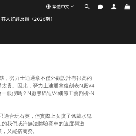
繁體中文
客人好評反饋（2026期）
錶，勞力士迪通拿不僅外觀設計有很高的
太貴。因此，勞力士迪通拿復刻表N廠V4
會一眼假嗎？
N廠熊貓迪V4細節工藝剖析-N
子只適合玩石英，但實際上女孩子佩戴水鬼
人的我們或許無法體驗賽車的速度與激
表，又能搭商務。