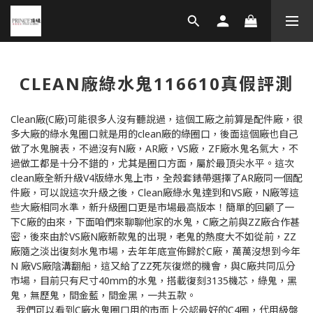
CLEAN廠綠水鬼116610真假評測
Clean廠(C廠)可能很多人沒有聽說過，這個工廠之前算是配件廠，很
多大廠的綠水鬼圈口就是用的clean廠的綠圈口，後面這個廠也自己
做了水鬼腕表，不過沒有N廠，AR廠，VS廠，ZF廠水鬼名氣大，不
過做工都是十分不錯的，尤其是圈口方面，屬於最頂尖水平。這次
clean廠全新升級V4版綠水鬼上市，全殼套錶帶選擇了AR廠同一個配
件廠，可以說這次升級之後，Clean廠綠水鬼達到和VS廠，N廠等這
些大廠相同水準，新升級圈口更是市場最高版本！簡單的回顧了一
下C廠的由來，下面咱們來聊聊他家的水鬼，C廠之前與ZZ廠合作甚
密，後來由於VS廠N廠新款鬼的出現，老鬼的熱度大不如從前，ZZ
廠隨之淡出復刻水鬼市場，去年年底宣佈歸於C廠，萬萬沒想到今年
N 廠VS廠陰溝翻船，這又給了ZZ死灰復燃的機會，與C廠共同瓜分
市場，目前只有尺寸40mm的水鬼，搭載復刻3135機芯，綠鬼，黑
鬼，無歷鬼，間金藍，間金黑，一共五款。
我們可以看到C廠水鬼圈口用的市面上公認最好的C4圈，代用級盤