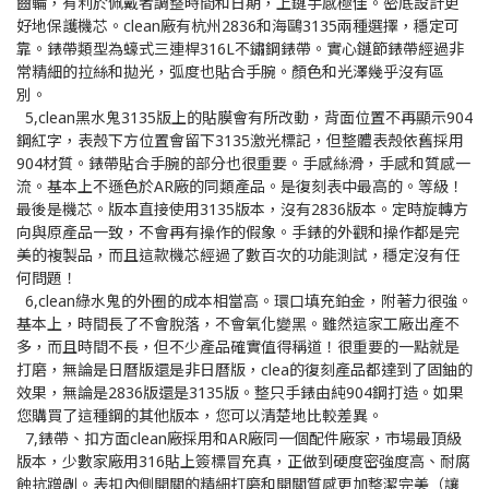
齒輪，有利於佩戴者調整時間和日期，上鏈手感極佳。密底設計更
好地保護機芯。clean廠有杭州2836和海鷗3135兩種選擇，穩定可
靠。錶帶類型為蠔式三連桿316L不鏽鋼錶帶。實心鏈節錶帶經過非
常精細的拉絲和拋光，弧度也貼合手腕。顏色和光澤幾乎沒有區
別。
5,clean黑水鬼3135版上的貼膜會有所改動，背面位置不再顯示904
鋼紅字，表殼下方位置會留下3135激光標記，但整體表殼依舊採用
904材質。錶帶貼合手腕的部分也很重要。手感絲滑，手感和質感一
流。基本上不遜色於AR廠的同類產品。是復刻表中最高的。等級！
最後是機芯。版本直接使用3135版本，沒有2836版本。定時旋轉方
向與原產品一致，不會再有操作的假象。手錶的外觀和操作都是完
美的複製品，而且這款機芯經過了數百次的功能測試，穩定沒有任
何問題！
6,clean綠水鬼的外圈的成本相當高。環口填充鉑金，附著力很強。
基本上，時間長了不會脫落，不會氧化變黑。雖然這家工廠出產不
多，而且時間不長，但不少產品確實值得稱道！很重要的一點就是
打磨，無論是日曆版還是非日曆版，clea的復刻產品都達到了固鈾的
效果，無論是2836版還是3135版。整只手錶由純904鋼打造。如果
您購買了這種鋼的其他版本，您可以清楚地比較差異。
7,錶帶、扣方面clean廠採用和AR廠同一個配件廠家，市場最頂級
版本，少數家廠用316貼上簽標冒充真，正做到硬度密強度高、耐腐
蝕抗蹭剮。表扣內側開關的精細打磨和開關質感更加整潔完美（讓