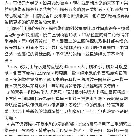
人，可惜只有老鬼，如果Vs沒被查，現在就是新水鬼的天下了，當
然經典綠鬼還是無法代替的，還有眾多的潛在愛好者，所以最熱門
的也就是C綠。目前從客戶反饋來看評價很高，也希望C廠再接再勵
帶把更多的好產品帶給大家。
1,頂級代用綠色錶盤，錶盤綠色放射效果要比以往逼真得多。整體
皇冠logo印刷細膩，開口呈現橢圓形狀。12點位置的倒三角做得非
常完美，居中對齊質感十足。盤面上的立體時標以及指針都有填充
夜光材料，飽滿不溢出，並且有邊框裝飾。夜明珠位置居中，中間
凸起，金屬框的邊緣凹陷，不會過於飽滿，並且邊緣久了不會發
黑。
2,clean勞力士綠水鬼的直徑為40mm，大手腕和小手腕都可以控
制。側面厚度為12.5mm，與原版一致。綠水鬼的側面弧度修長圓
潤。仔細觀察會發現，該版本的表耳和三角坑紋表圈與正品一模一
樣。夜光效果非常銳利，無論環境多暗都可以輕鬆讀取時間。
3,腕表另一側設有旋入式表冠，頂部鐫刻有勞力士標誌皇冠標識，
下方的三個點則代表為表冠具備三扣鎖三重防水系統，表冠設有防
滑坑紋設計以便佩戴者方便調節。表殼這一側的改動在於表冠護
肩，勞力士將新款的護肩調整至更加窄細了一些，但也確實不是很
明顯。
4,為了保護機芯不受水和沙塵的影響，clean表冠採用了三重鎖緊上
鏈表冠。擰緊後，蠔式表殼可以完全密封。上鏈表冠上還刻有一圈