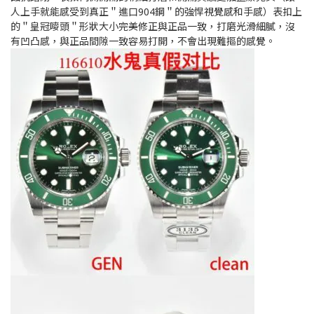
人上手就能感受到真正＂進口904鋼＂的強悍視覺感和手感）表扣上
的＂皇冠嘜頭＂形狀大小完美修正與正品一致，打磨光滑細膩，沒
有凹凸感，與正品間隙一致容易打開，不會出現難摳的感覺。