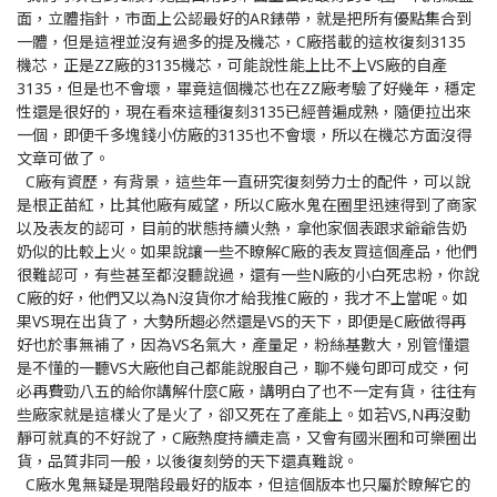
面，立體指針，市面上公認最好的AR錶帶，就是把所有優點集合到
一體，但是這裡並沒有過多的提及機芯，C廠搭載的這枚復刻3135
機芯，正是ZZ廠的3135機芯，可能說性能上比不上VS廠的自產
3135，但是也不會壞，畢竟這個機芯也在ZZ廠考驗了好幾年，穩定
性還是很好的，現在看來這種復刻3135已經普遍成熟，隨便拉出來
一個，即便千多塊錢小仿廠的3135也不會壞，所以在機芯方面沒得
文章可做了。
C廠有資歷，有背景，這些年一直研究復刻勞力士的配件，可以說
是根正苗紅，比其他廠有威望，所以C廠水鬼在圈里迅速得到了商家
以及表友的認可，目前的狀態持續火熱，拿他家個表跟求爺爺告奶
奶似的比較上火。如果說讓一些不瞭解C廠的表友買這個產品，他們
很難認可，有些甚至都沒聽說過，還有一些N廠的小白死忠粉，你說
C廠的好，他們又以為N沒貨你才給我推C廠的，我才不上當呢。如
果VS現在出貨了，大勢所趨必然還是VS的天下，即便是C廠做得再
好也於事無補了，因為VS名氣大，產量足，粉絲基數大，別管懂還
是不懂的一聽VS大廠他自己都能說服自己，聊不幾句即可成交，何
必再費勁八五的給你講解什麼C廠，講明白了也不一定有貨，往往有
些廠家就是這樣火了是火了，卻又死在了產能上。如若VS,N再沒動
靜可就真的不好說了，C廠熱度持續走高，又會有國米圈和可樂圈出
貨，品質非同一般，以後復刻勞的天下還真難說。
C廠水鬼無疑是現階段最好的版本，但這個版本也只屬於瞭解它的