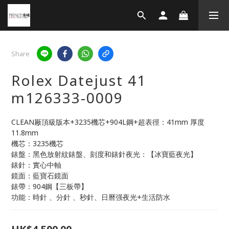
Share
Rolex Datejust 41
m126333-0009
CLEAN厰頂級版本+3235機芯+904L鋼+超表徑：41mm 厚度
11.8mm
機芯：3235機芯
錶盤：黑色放射紋錶盤、刻度和錶針夜光：【冰寶藍夜光】
錶針：實心中軸
鏡面：藍寶石鏡面
錶帶：904鋼【三板帶】
功能：時針 、分針 、秒針、日曆强夜光+生活防水