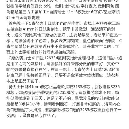
3:錶盤太陽紋無限接近原裝 4:全市場唯一日曆字體對版 後續1-31
號挨個字體真假對比 5:唯一做到指針夜光/字釘夜光 做到同色 因
為都是第三方工廠加工+自購瑞士 c1+c3夜光粉 6:字釘/皇冠嘜頭
釘 全白金電鍍處理
首先說一下C廠勞力士日誌41mm的字面。市場上有很多家工廠
在做這款41mm的日誌復刻表，競爭非常激烈，通過濤哥的對
比，這次C廠比其他工廠做的更好，主要是錶盤，看起來和正品一
樣，肉眼發現不了色差，很多表友都知道，藍色的表面很難調。C
廠的整體顏色在調制過程中不會變成紫色，這是非常罕見的，字
面上的太陽輻射紋的紋理也很細膩亮眼。
C廠的勞力士41日誌126334復刻表指針處理很棒，這個日誌中還
是用了之前的鐵指針，這套指針的針管部分做的非常好。實心中
軸的效果是直接存在的，在這一點上，C廠勞力士日誌126334復
刻表已經非常接近正品了。只要不是拿著放大鏡找瑕疵，這都基
本上是正品工藝了。
勞力士日誌41mm機芯正品老款搭載3135機芯，新款搭載3235
機芯，C廠復刻表搭載復刻的3235機芯，這款機芯非常不錯，動
能儲層據說到了三天，這是了不起的，畢竟常見的復刻表動能儲
層都是30到48小時，拆開看到機芯，打磨非常細膩的，濤哥內心
為C廠竪起了大拇指，聽說該款機芯C廠的3235機芯重新進行了一
次設計，屬實是良心作品了。