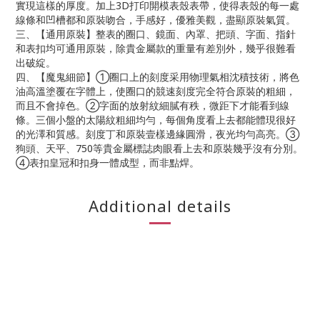
實現這樣的厚度。加上3D打印開模表殼表帶，使得表殼的每一處
線條和凹槽都和原裝吻合，手感好，優雅美觀，盡顯原裝氣質。
三、【通用原裝】整表的圈口、鏡面、內罩、把頭、字面、指針
和表扣均可通用原裝，除貴金屬款的重量有差別外，幾乎很難看
出破綻。
四、【魔鬼細節】➀圈口上的刻度采用物理氣相沈積技術，將色
油高溫塗覆在字體上，使圈口的競速刻度完全符合原裝的粗細，
而且不會掉色。➁字面的放射紋細膩有秩，微距下才能看到線
條。三個小盤的太陽紋粗細均勻，每個角度看上去都能體現很好
的光澤和質感。刻度丁和原裝壹樣邊緣圓滑，夜光均勻高亮。➂
狗頭、天平、750等貴金屬標誌肉眼看上去和原裝幾乎沒有分別。
➃表扣皇冠和扣身一體成型，而非點焊。
Additional details