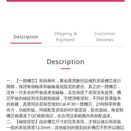
Shipping &
Customer
Description
Payment
Reviews
Description
一、【一體機芯】耗時兩年，重金購買數控設備對原裝機芯進行
開模，保證每個軸承和齒輪最低阻尼的磨合。真正的一體機芯，
沒有一片多余的甲板或者假齒輪，這也保證了表殼沒有超厚。機
芯甲板的細紋和洗花精致細膩，字體清晰深刻，不同於普通版本
的粗礦，真實同步原裝型號的Cal.4130一體機芯。計時歸零幹脆
有力，功能對版。同樣配置原裝的KIF避震器，藍色遊絲。每壹顆
機芯都通過了QC模擬測試，在合理誤差範圍內再裝配成表。
二、【極致殼型】由於機芯尺寸的完美表現，才得以做出和原裝
一樣的表殼厚度12.5mm，其他級別的復刻由於機芯不對所以難以