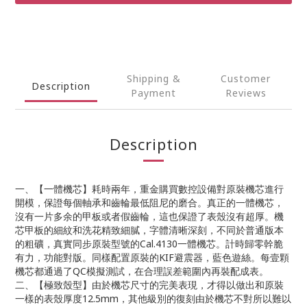
Shipping &
Customer
Description
Payment
Reviews
Description
一、【一體機芯】耗時兩年，重金購買數控設備對原裝機芯進行
開模，保證每個軸承和齒輪最低阻尼的磨合。真正的一體機芯，
沒有一片多余的甲板或者假齒輪，這也保證了表殼沒有超厚。機
芯甲板的細紋和洗花精致細膩，字體清晰深刻，不同於普通版本
的粗礦，真實同步原裝型號的Cal.4130一體機芯。計時歸零幹脆
有力，功能對版。同樣配置原裝的KIF避震器，藍色遊絲。每壹顆
機芯都通過了QC模擬測試，在合理誤差範圍內再裝配成表。
二、【極致殼型】由於機芯尺寸的完美表現，才得以做出和原裝
一樣的表殼厚度12.5mm，其他級別的復刻由於機芯不對所以難以