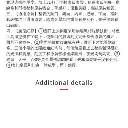
實現這樣的厚度。加上3D打印開模表殼表帶，使得表殼的每一處
線條和凹槽都和原裝吻合，手感好，優雅美觀，盡顯原裝氣質。
三、【通用原裝】整表的圈口、鏡面、內罩、把頭、字面、指針
和表扣均可通用原裝，除貴金屬款的重量有差別外，幾乎很難看
出破綻。
四、【魔鬼細節】➀圈口上的刻度采用物理氣相沈積技術，將色
油高溫塗覆在字體上，使圈口的競速刻度完全符合原裝的粗細，
而且不會掉色。➁字面的放射紋細膩有秩，微距下才能看到線
條。三個小盤的太陽紋粗細均勻，每個角度看上去都能體現很好
的光澤和質感。刻度丁和原裝壹樣邊緣圓滑，夜光均勻高亮。➂
狗頭、天平、750等貴金屬標誌肉眼看上去和原裝幾乎沒有分別。
➃表扣皇冠和扣身一體成型，而非點焊。
Additional details