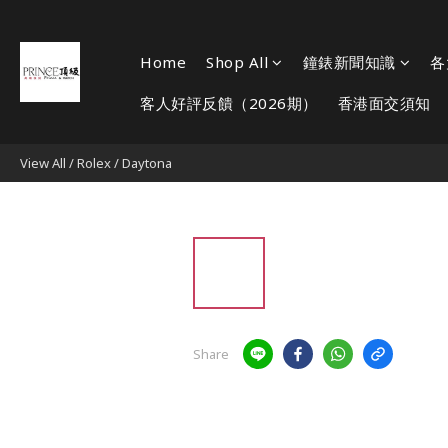
Home
Shop All
鐘錶新聞知識
各
客人好評反饋（2026期）
香港面交須知
View All
/
Rolex
/
Daytona
Share