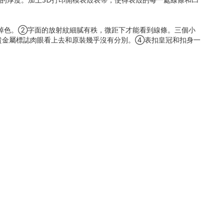
掉色。➁字面的放射紋細膩有秩，微距下才能看到線條。三個小
貴金屬標誌肉眼看上去和原裝幾乎沒有分別。➃表扣皇冠和扣身一