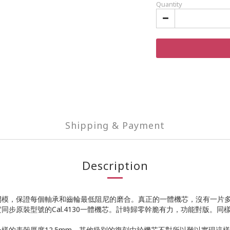
Quantity
Shipping & Payment
Description
開模，保證每個軸承和齒輪最低阻尼的磨合。真正的一體機芯，沒有一片
步原裝型號的Cal.4130一體機芯。計時歸零幹脆有力，功能對版。同
樣的表殼厚度12.5mm，其他級別的復刻由於機芯不對所以難以實現這