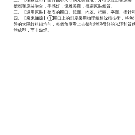
槽都和原裝吻合，手感好，優雅美觀，盡顯原裝氣質。
三、【通用原裝】整表的圈口、鏡面、內罩、把頭、字面、指針
四、【魔鬼細節】➀圈口上的刻度采用物理氣相沈積技術，將色
盤的太陽紋粗細均勻，每個角度看上去都能體現很好的光澤和質
體成型，而非點焊。