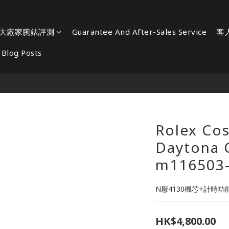
大廠家腕錶評測
Guarantee And After-Sales Service
客
Blog Posts
Rolex Co
Daytona C
m116503
N厰4130機芯+計時
HK$4,800.00