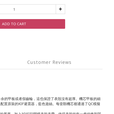
ADD TO CART
Customer Reviews
多余的甲板或者假齒輪，這也保證了表殼沒有超厚。機芯甲板的細
樣配置原裝的KIF避震器，藍色遊絲。每壹顆機芯都通過了QC模擬
樣的厚度。加上3D打印開模表殼表帶，使得表殼的每一處線條和凹