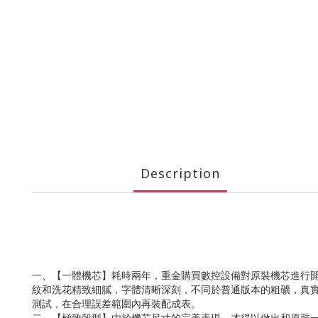
Description
一、【一體機芯】耗時兩年，重金購買數控設備對原裝機芯進行
紋和洗花精致細膩，字體清晰深刻，不同於普通版本的粗礦，真實同
測試，在合理誤差範圍內再裝配成表。
二、【極致殼型】由於機芯尺寸的完美表現，才得以做出和原裝一