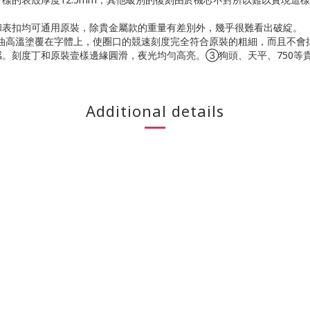
和表扣均可通用原裝，除貴金屬款的重量有差別外，幾乎很難看出破綻。
油高溫塗覆在字體上，使圈口的競速刻度完全符合原裝的粗細，而且不會
感。刻度丁和原裝壹樣邊緣圓滑，夜光均勻高亮。➂狗頭、天平、750等
Additional details