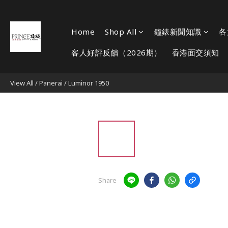
Home
Shop All
鐘錶新聞知識
各
客人好評反饋（2026期）
香港面交須知
View All
/
Panerai
/
Luminor 1950
Share