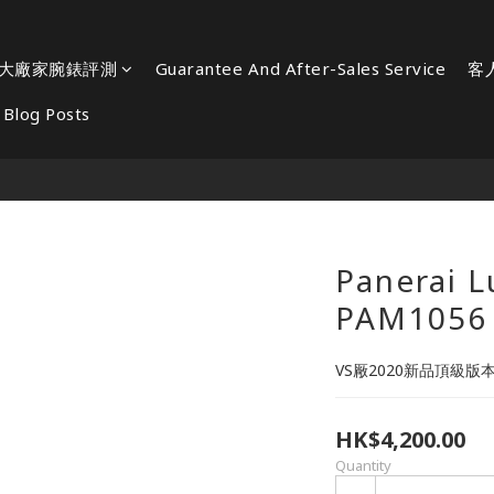
大廠家腕錶評測
Guarantee And After-Sales Service
客
Blog Posts
Panerai 
PAM1056
VS厰2020新品頂級版
HK$4,200.00
Quantity