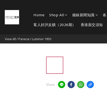
Home
Shop All
鐘錶新聞知識
各
客人好評反饋（2026期）
香港面交須知
View All
/
Panerai
/
Luminor 1950
Share