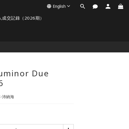
English
人成交記錄（2026期）
Luminor Due
6
本-沛納海