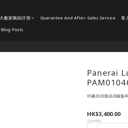
大廠家腕錶評測
Guarantee And After-Sales Service
客
Blog Posts
Panerai 
PAM0104
VS厰2020新品頂級版
HK$3,400.00
Quantity