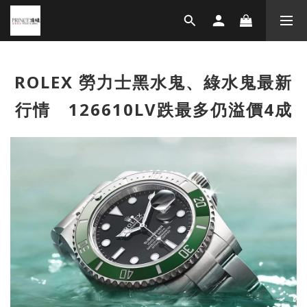
ROLEX 勞力士黑水鬼、綠水鬼最新
行情 126610LV跌最多仍溢價4成