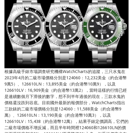
根據高級手錶市場調查研究機構WatchCharts的追蹤，三只水鬼在
2023年4月的二級市場價格分別是124060：12,232美金（約合港幣
9萬5）、126610LN：13,895美金（約合港幣10萬9），以及
126610LV：16,909美金（約合港幣13萬2），當時這樣的行情已經
是連續數個月下滑後的數字，想不到半年過後的現在，三款水鬼的
價格還沒跌到谷底。目前國外最新的報價部分，WatchCharts指出
三款錶的二級市場價格分別是124060：11,588美金（約合港幣9
萬）、126610LN：13,190美金（約合港幣10萬3），以及
126610LV：15,438（約合港幣12萬），結果手錶定價調高，它們的
二級市場價格不增反減，而且半年時間裡124060和126610LN的價