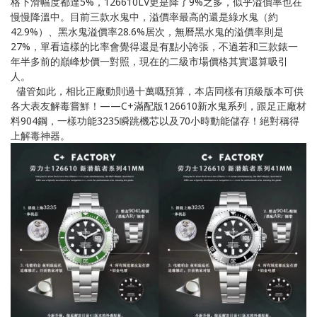
格下滑幅度都達5%，126610LV更是降了9%之多，似乎溢價率也在
慢慢降溫中。目前三款水鬼中，溢價率最高的還是綠水鬼（約
42.9%）、黑水鬼溢價率28.6%居次，無曆黑水鬼的溢價率則是
27%，單看這樣的比率會覺得還是有點小誇張，不過若和三款錶一
年半多前的巔峰炒價一對照，現在的二級市場價格其實還算吸引
人。
儘管如此，相比正廠動則過十萬嘅預算，本店同樣有頂級版本可供
各大表友解毒嘗鮮！——C+滿配版126610新水鬼系列，跟足正廠材
料904鋼，一樣功能3235瞬跳機芯以及70小時動能儲存！絕對稱得
上解毒神器。