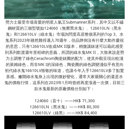
勞力士最受市場喜愛的明星人氣王Submariner系列，其中又以不鏽
鋼材質的三個型號如124060（無曆黑水鬼）、126610LN（黑水
鬼）和126610LV（綠水鬼）市場詢問度高居整個系列的Top 3。水
鬼系列2023年雖然難得邁入70週年，但品牌倒沒有什麼大動作慶祝
的意思，只有126610LV改成MK II版本，稍微讓錶迷可以藉此感受
到系列歡渡週年里程碑的意義，所謂的綠水鬼MK II，大致來說是勞
力士調整了綠色Cerachrom陶瓷錶圈的配方，使其外觀呈現出較淺
的萊姆綠色，而非MK I的深綠色，陶瓷圈的綠色調變淺似乎有意向
初代綠水鬼16610LV致敬的味道，也讓今年入手126610LV多了點驚
喜感。撇開綠水鬼身上出現的微妙變化，通常大家最關心的還是水
鬼的價格行情，這系列在2023年1月時曾經再度漲過一次價，目前三
款水鬼最新的原廠價格分別如下：
124060（盲十）——HK$ 71,300
126610LN（黑水鬼）——HK$ 80,300
126610LV（綠黑）——HK$ 84,400