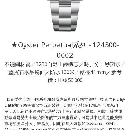
★Oyster Perpetual系列 - 124300-
0002
不鏽鋼材質／3230自動上鍊機芯／時、分、秒顯示／
藍寶石水晶鏡面／防水100米／錶徑41mm／參考
價：
HK$ 53,000
目前勞力士旗下的系列粗分成專業和經典兩大類型，後者含有Day-
Date和1908等旗艦型或正裝錶，定價至少都在17萬甚至超過24
萬，因此它們不會是市場與勞力士最近距離的選擇。相較下蠔式運
動錶還是勞力士最受歡迎的主力無庸置疑，可是其中也還是能按照
市場熱度區分入手難易度，因此有些人氣款如Daytona、GMT-
Master II和Submariner等即使有推出基本的不鏽鋼款式，它們通常