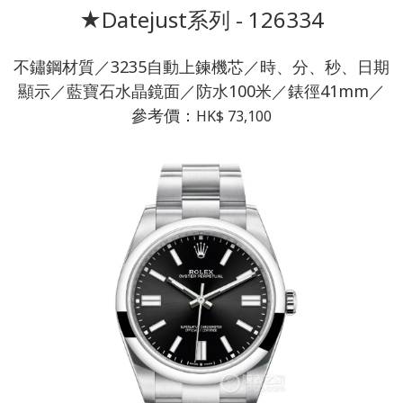
★Datejust系列 - 126334
不鏽鋼材質／3235自動上鍊機芯／時、分、秒、日期
顯示／藍寶石水晶鏡面／防水100米／錶徑41mm／
參考價：
HK$ 73,100