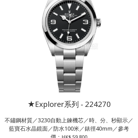
★Explorer系列 - 224270
不鏽鋼材質／3230自動上鍊機芯／時、分、秒顯示／
藍寶石水晶鏡面／防水100米／錶徑40mm／參考
價：
HK$ 59,800