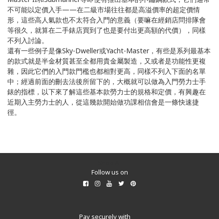
不可能以定價入手——在二級市場往往都是高溢價率的超定價情
形，這些高人氣款也不太符合入門的意義（要嘛在經銷店問排隊會
等很久，就算在二手錶店買到了也是要付出更高額的代價），同樣
不列入討論。
還有一些例子是像Sky-Dweller或Yacht-Master，有些是系列最基本
的款式就是半金材質甚至全都用貴金屬製造，又或者是功能性更複
雜，因此它們的入門款門檻也都相對更高，同樣不列入下面的名單
中；經過前面的刪去法後所留下的，大概就可以做為入門勞力士手
錶的指標，以下來了解這些基本款勞力士的規格和定價，有興趣在
近期入主勞力士的人，從這幾款開始做功課相信會是一條快速捷
徑。
Shop All
Follow us on
Pay securely with