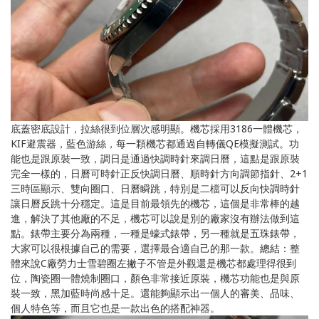
底蓋密底設計，拉絲很到位層次感明顯。機芯採用3186一體機芯，
KIF避震器，藍色游絲，每一顆機芯都通過自轉儀QE模擬測試。功
能也是跟原裝一致，調日是通過快調時針來調日曆，這點是跟原裝
完全一樣的，日曆可時針正反快調日曆、順時針方向調節指針、2+1
三時區顯示、雙向圈口、日曆瞬跳，特別是二檔可以反向快調時針
讓日曆反跳十分穩定。這是目前最領先的機芯，這個是非常棒的越
進，解決了其他廠的不足，機芯可以說是別的廠家沒有辦法做到這
點。錶帶主要分為兩種，一種是蠔式錶帶，另一種就是五珠錶帶，
大家可以很根據自己的需要，選擇最合適自己的那一款。總結：整
體來說C廠勞力士雪碧圈左撇子不管是外觀還是機芯都處理得很到
位，陶瓷圈一體燒制圈口，顏色非常接近原裝，機芯功能也是與原
裝一致，黑加藍時尚感十足。還能夠顯示出一個人的審美、品味、
個人特色等，而且它也是一款出色的搭配神器。