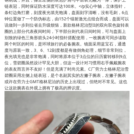
链表冠，同时保证防水深度可达100米。</p实心中轴，立体指针，
条钉边角打磨，刻度夜光填充饱满，盘面刻字清晰，没有毛刺，6点
钟位置做了一个防伪标志，由152个镭射激光点组合而成，盘面可以
说做到一步到位省去升级烦恼，新款格林尼治型II的双向双色旋转表
圈的上部分代表夜间时间，下半部分则代表日间时间，可与盘面上
别致的绿色三角形箭头24小时指针搭配使用，一枚腕表可同步读取
两个时区的时间，是环球旅行的必备腕表。镜面采用蓝宝石，通透
度与原装一致，3、6、12刻度都是有做倒角处理，细节非常到位，
夜光填充也是非常饱满，同时将原本位于3点位的日历窗转移到9点
位，雪碧圈虽然设计罕见大胆，但这一设计对习惯用右手佩戴腕表
的表友而言并不友好！但是充满了时尚元素。C厂劳力士格林尼治雪
碧圈采用左侧上链表冠，是个名副其实的左撇子腕表，左撇子腕表
或许在劳力士GMT格林尼治的历史上出现过，但绝对不常见。这也
让这款腕表在外观上拥有了极高的辨识度。