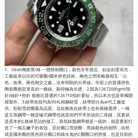
1、clean獨家黑/綠 一體燒制圈口，顏色非常接近。鉑金刻度填充，
工藝延承以往的可樂圈/國米拼色技術。兩色之間有略微相互「沁
色」效果。兩色相交之處，沒有明顯的分界線。市面上的普通拼色
陶瓷圈都是筆直的一條線。顯得極為生硬。2.因為126720的gmt指
針/綠針+秒針 都會比普通的126710指針要短，所以本次也是單獨開
模製作。3.錶帶表殼均為904L精鋼材質，錶帶部分為ar代工廠提
供。彰顯雪碧圈最高品質。這款腕表在錶帶上也有兩種選擇，一種
是五珠鋼帶一種是蠔式鋼帶也就是咱們平常所說的三珠鏈，其實就
是原本的C格林尼治的做工，表殼錶盤鋼帶都是一樣的，就是重新打
造了一個左撇子的表殼，至於圈口雪碧圈，黑綠顏色的相間，自然
就是國米圈的黑色部分圈口和綠水鬼的C圈圈口的拼接，也是目前的