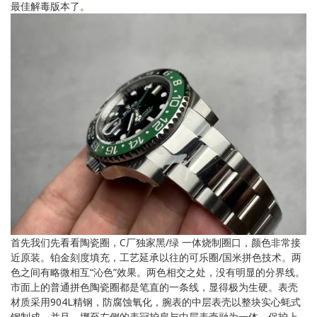
最佳解毒版本了。
首先我们先看看陶瓷圈，C厂独家黑/绿 一体烧制圈口，颜色非常接
近原装。铂金刻度填充，工艺延承以往的可乐圈/国米拼色技术。两
色之间有略微相互“沁色”效果。两色相交之处，没有明显的分界线。
市面上的普通拼色陶瓷圈都是笔直的一条线，显得极为生硬。表壳
材质采用904L精钢，防腐蚀氧化，腕表的中层表壳以整块实心蚝式
钢制成，并且，挪至左侧的表冠护肩与中层表壳融为一体，保护上