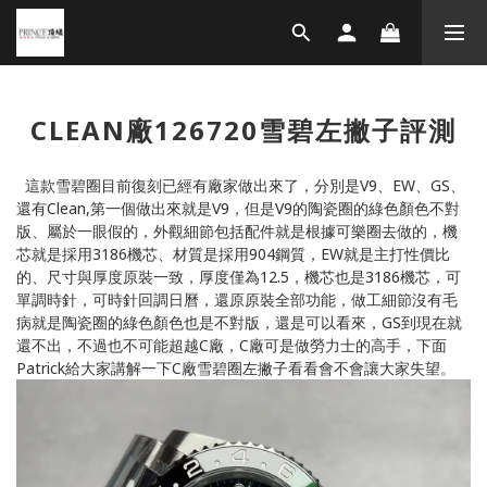
CLEAN廠126720雪碧左撇子評測
這款雪碧圈目前復刻已經有廠家做出來了，分別是V9、EW、GS、
還有Clean,第一個做出來就是V9，但是V9的陶瓷圈的綠色顏色不對
版、屬於一眼假的，外觀細節包括配件就是根據可樂圈去做的，機
芯就是採用3186機芯、材質是採用904鋼質，EW就是主打性價比
的、尺寸與厚度原裝一致，厚度僅為12.5，機芯也是3186機芯，可
單調時針，可時針回調日曆，還原原裝全部功能，做工細節沒有毛
病就是陶瓷圈的綠色顏色也是不對版，還是可以看來，GS到現在就
還不出，不過也不可能超越C廠，C廠可是做勞力士的高手，下面
Patrick給大家講解一下C廠雪碧圈左撇子看看會不會讓大家失望。