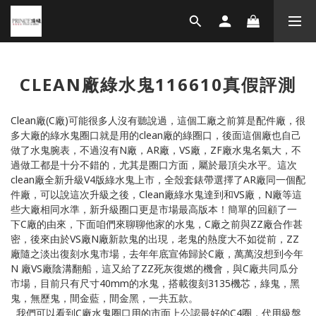
CLEAN廠綠水鬼116610真假評測
Clean廠(C廠)可能很多人沒有聽說過，這個工廠之前算是配件廠，很
多大廠的綠水鬼圈口就是用的clean廠的綠圈口，後面這個廠也自己
做了水鬼腕表，不過沒有N廠，AR廠，VS廠，ZF廠水鬼名氣大，不
過做工都是十分不錯的，尤其是圈口方面，屬於最頂尖水平。這次
clean廠全新升級V4版綠水鬼上市，全殼套錶帶選擇了AR廠同一個配
件廠，可以說這次升級之後，Clean廠綠水鬼達到和VS廠，N廠等這
些大廠相同水準，新升級圈口更是市場最高版本！簡單的回顧了一
下C廠的由來，下面咱們來聊聊他家的水鬼，C廠之前與ZZ廠合作甚
密，後來由於VS廠N廠新款鬼的出現，老鬼的熱度大不如從前，ZZ
廠隨之淡出復刻水鬼市場，去年年底宣佈歸於C廠，萬萬沒想到今年
N 廠VS廠陰溝翻船，這又給了ZZ死灰復燃的機會，與C廠共同瓜分
市場，目前只有尺寸40mm的水鬼，搭載復刻3135機芯，綠鬼，黑
鬼，無歷鬼，間金藍，間金黑，一共五款。
我們可以看到C廠水鬼圈口用的市面上公認最好的C4圈，代用級盤