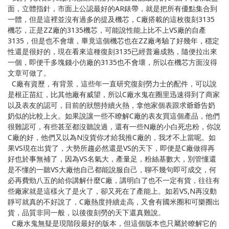
面，立體指針，市面上公認最好的AR錶帶，就是把所有優點集合到
一體，但是這裡並沒有過多的提及機芯，C廠搭載的這枚復刻3135
機芯，正是ZZ廠的3135機芯，可能說性能上比不上VS廠的自產
3135，但是也不會壞，畢竟這個機芯也在ZZ廠考驗了好幾年，穩定
性還是很好的，現在看來這種復刻3135已經普遍成熟，隨便拉出來
一個，即便千多塊錢小仿廠的3135也不會壞，所以在機芯方面沒得
文章可做了。
C廠有資歷，有背景，這些年一直研究復刻勞力士的配件，可以說
是根正苗紅，比其他廠有威望，所以C廠水鬼在圈里迅速得到了商家
以及表友的認可，目前的狀態持續火熱，拿他家個表跟求爺爺告奶
奶似的比較上火。如果說讓一些不瞭解C廠的表友買這個產品，他們
很難認可，有些甚至都沒聽說過，還有一些N廠的小白死忠粉，你說
C廠的好，他們又以為N沒貨你才給我推C廠的，我才不上當呢。如
果VS現在出貨了，大勢所趨必然還是VS的天下，即便是C廠做得再
好也於事無補了，因為VS名氣大，產量足，粉絲基數大，別管懂還
是不懂的一聽VS大廠他自己都能說服自己，聊不幾句即可成交，何
必再費勁八五的給你講解什麼C廠，講明白了也不一定有貨，往往有
些廠家就是這樣火了是火了，卻又死在了產能上。如若VS,N再沒動
靜可就真的不好說了，C廠熱度持續走高，又會有國米圈和可樂圈出
貨，品質非同一般，以後復刻勞的天下還真難說。
C廠水鬼無疑是現階段最好的版本，但這個版本也只屬於瞭解它的