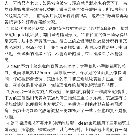
人，可惜只有老鬼，如果Vs沒被查，現在就是新水鬼的天下了，當
然經典綠鬼還是無法代替的，還有眾多的潛在愛好者，所以最熱門
的也就是C綠。目前從客戶反饋來看評價很高，也希望C廠再接再勵
帶把更多的好產品帶給大家。
1,頂級代用綠色錶盤，錶盤綠色放射效果要比以往逼真得多。整體
皇冠logo印刷細膩，開口呈現橢圓形狀。12點位置的倒三角做得非
常完美，居中對齊質感十足。盤面上的立體時標以及指針都有填充
夜光材料，飽滿不溢出，並且有邊框裝飾。夜明珠位置居中，中間
凸起，金屬框的邊緣凹陷，不會過於飽滿，並且邊緣久了不會發
黑。
2,clean勞力士綠水鬼的直徑為40mm，大手腕和小手腕都可以控
制。側面厚度為12.5mm，與原版一致。綠水鬼的側面弧度修長圓
潤。仔細觀察會發現，該版本的表耳和三角坑紋表圈與正品一模一
樣。夜光效果非常銳利，無論環境多暗都可以輕鬆讀取時間。
3,腕表另一側設有旋入式表冠，頂部鐫刻有勞力士標誌皇冠標識，
下方的三個點則代表為表冠具備三扣鎖三重防水系統，表冠設有防
滑坑紋設計以便佩戴者方便調節。表殼這一側的改動在於表冠護
肩，勞力士將新款的護肩調整至更加窄細了一些，但也確實不是很
明顯。
4,為了保護機芯不受水和沙塵的影響，clean表冠採用了三重鎖緊上
鏈表冠。擰緊後，蠔式表殼可以完全密封。上鏈表冠上還刻有一圈