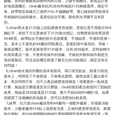
齒輪，有利於佩戴者調整時間和日期，上鏈手感極佳。密底設計更
好地保護機芯。clean廠有杭州2836和海鷗3135兩種選擇，穩定可
靠。錶帶類型為蠔式三連桿316L不鏽鋼錶帶。實心鏈節錶帶經過非
常精細的拉絲和拋光，弧度也貼合手腕。顏色和光澤幾乎沒有區
別。
5,clean黑水鬼3135版上的貼膜會有所改動，背面位置不再顯示904
鋼紅字，表殼下方位置會留下3135激光標記，但整體表殼依舊採用
904材質。錶帶貼合手腕的部分也很重要。手感絲滑，手感和質感一
流。基本上不遜色於AR廠的同類產品。是復刻表中最高的。等級！
最後是機芯。版本直接使用3135版本，沒有2836版本。定時旋轉方
向與原產品一致，不會再有操作的假象。手錶的外觀和操作都是完
美的複製品，而且這款機芯經過了數百次的功能測試，穩定沒有任
何問題！
6,clean綠水鬼的外圈的成本相當高。環口填充鉑金，附著力很強。
基本上，時間長了不會脫落，不會氧化變黑。雖然這家工廠出產不
多，而且時間不長，但不少產品確實值得稱道！很重要的一點就是
打磨，無論是日曆版還是非日曆版，clea的復刻產品都達到了固鈾的
效果，無論是2836版還是3135版。整只手錶由純904鋼打造。如果
您購買了這種鋼的其他版本，您可以清楚地比較差異。
7,錶帶、扣方面clean廠採用和AR廠同一個配件廠家，市場最頂級
版本，少數家廠用316貼上簽標冒充真，正做到硬度密強度高、耐腐
蝕抗蹭剮。表扣內側開關的精細打磨和開關質感更加整潔完美（讓