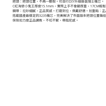
把頭：把頭位置，不再一眼假。可自行DIY升級換裝瑞士機芯。
C紅海使小鬼王厚度15.1mm，實際上手不會顯厚重，17CM輕
鋼帶：拉砂細膩，正品質感。打磨到位，佩戴舒適。划重點：正
搭載國產最穩定的3235機芯，完美解決了市面版本把頭位置偏
保險扣力度正品調教，不松不緊，帶阻尼感。