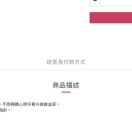
送貨及付款方式
商品描述
本，不用再擔心擠牙膏升級做韭菜。
指針。