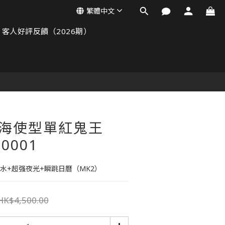
繁體中文
客人好評反饋（2026期）
廠海使型單紅鬼王
-0001
米防水+超强夜光+瞬跳日曆（MK2）
HK$4,500.00