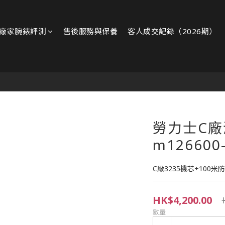
廠家腕錶評測
售後服務與保養
客人成交記錄（2026期）
勞力士C
m126600
C厰3235機芯+100
HK$4,200.00
數量