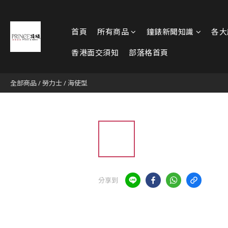
首頁
所有商品
鐘錶新聞知識
各大
香港面交須知
部落格首頁
全部商品
/
勞力士
/
海使型
分享到