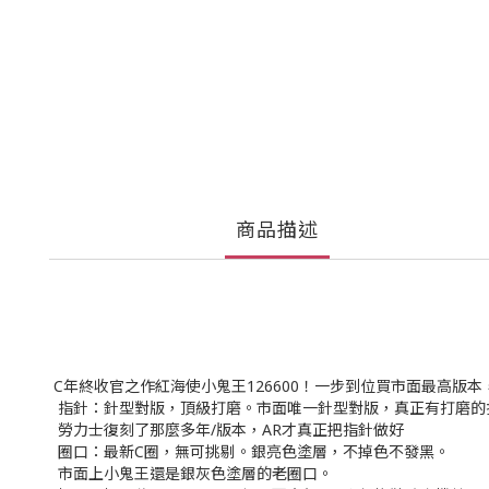
商品描述
C年終收官之作紅海使小鬼王126600！一步到位買市面最高版
指針：針型對版，頂級打磨。市面唯一針型對版，真正有打磨的
勞力士復刻了那麼多年/版本，AR才真正把指針做好
圈口：最新C圈，無可挑剔。銀亮色塗層，不掉色不發黑。
市面上小鬼王還是銀灰色塗層的老圈口。