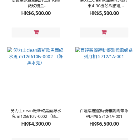
愛彼皇家橡樹離岸型計時碼
勞力士Clean厰最新V3版丹
錶玫瑰金
東4130機芯熊貓迪
26470OR.OO.1000OR.01
m116500ln-0001
HK$6,500.00
HK$5,500.00
勞力士clean廠新款黑面綠水
百達翡麗運動優雅鸚鵡螺系
鬼 m126610lv-0002 （綠黑
列月相 5712/1A-001
水鬼）
HK$4,300.00
HK$6,500.00