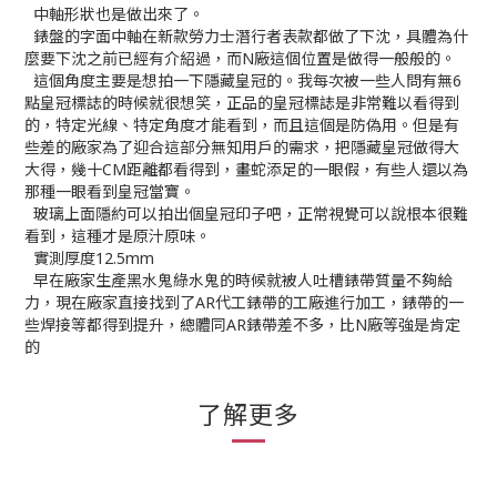
中軸形狀也是做出來了。
錶盤的字面中軸在新款勞力士潛行者表款都做了下沈，具體為什
麼要下沈之前已經有介紹過，而N廠這個位置是做得一般般的。
這個角度主要是想拍一下隱藏皇冠的。我每次被一些人問有無6
點皇冠標誌的時候就很想笑，正品的皇冠標誌是非常難以看得到
的，特定光線、特定角度才能看到，而且這個是防偽用。但是有
些差的廠家為了迎合這部分無知用戶的需求，把隱藏皇冠做得大
大得，幾十CM距離都看得到，畫蛇添足的一眼假，有些人還以為
那種一眼看到皇冠當寶。
玻璃上面隱約可以拍出個皇冠印子吧，正常視覺可以說根本很難
看到，這種才是原汁原味。
實測厚度12.5mm
早在廠家生產黑水鬼綠水鬼的時候就被人吐槽錶帶質量不夠給
力，現在廠家直接找到了AR代工錶帶的工廠進行加工，錶帶的一
些焊接等都得到提升，總體同AR錶帶差不多，比N廠等強是肯定
的
了解更多