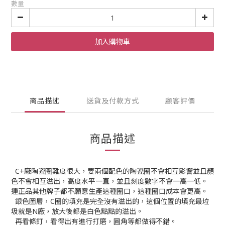
數量
加入購物車
商品描述
送貨及付款方式
顧客評價
商品描述
C+廠陶瓷圈難度很大，要兩個配色的陶瓷圈不會相互影響並且顏
色不會相互溢出，高度水平一直，並且刻度數字不會一高一低。
連正品其他牌子都不願意生產這種圈口，這種圈口成本會更高。
銀色圖層，C圈的填充是完全沒有溢出的，這個位置的填充最垃
圾就是N廠，放大後都是白色點點的溢出。
再看條釘，看得出有進行打磨，圓角等都做得不錯。