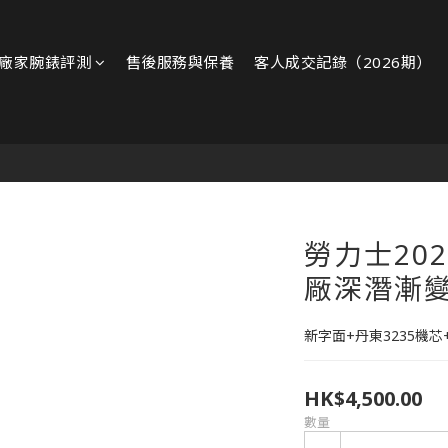
廠家腕錶評測
售後服務與保養
客人成交記錄（2026期）
勞力士202
厰深潛漸變藍
新字面+丹東3235機芯+
HK$4,500.00
數量