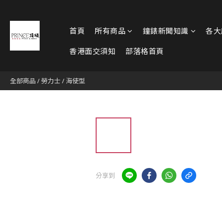
首頁
所有商品
鐘錶新聞知識
各大
香港面交須知
部落格首頁
全部商品
/
勞力士
/
海使型
分享到