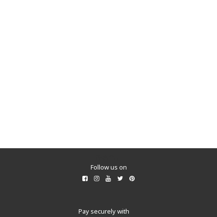
所有商品
Follow us on
Pay securely with