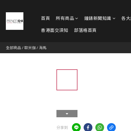
首頁
所有商品
鐘錶新聞知識
各大
香港面交須知
部落格首頁
全部商品
/
歐米伽
/
海馬
分享到