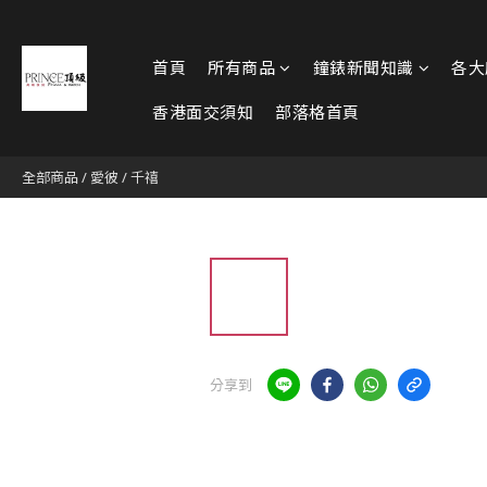
首頁
所有商品
鐘錶新聞知識
各大
香港面交須知
部落格首頁
全部商品
/
愛彼
/
千禧
分享到