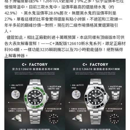
格下滑幅度都達5%，126610LV更是降了9%之多，似乎溢價率也在
慢慢降溫中。目前三款水鬼中，溢價率最高的還是綠水鬼（約
42.9%）、黑水鬼溢價率28.6%居次，無曆黑水鬼的溢價率則是
27%，單看這樣的比率會覺得還是有點小誇張，不過若和三款錶一
年半多前的巔峰炒價一對照，現在的二級市場價格其實還算吸引
人。
儘管如此，相比正廠動則過十萬嘅預算，本店同樣有頂級版本可供
各大表友解毒嘗鮮！——C+滿配版126610新水鬼系列，跟足正廠材
料904鋼，一樣功能3235瞬跳機芯以及70小時動能儲存！絕對稱得
上解毒神器。