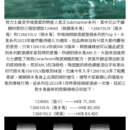
勞力士最受市場喜愛的明星人氣王Submariner系列，其中又以不鏽
鋼材質的三個型號如124060（無曆黑水鬼）、126610LN（黑水
鬼）和126610LV（綠水鬼）市場詢問度高居整個系列的Top 3。水
鬼系列2023年雖然難得邁入70週年，但品牌倒沒有什麼大動作慶祝
的意思，只有126610LV改成MK II版本，稍微讓錶迷可以藉此感受
到系列歡渡週年里程碑的意義，所謂的綠水鬼MK II，大致來說是勞
力士調整了綠色Cerachrom陶瓷錶圈的配方，使其外觀呈現出較淺
的萊姆綠色，而非MK I的深綠色，陶瓷圈的綠色調變淺似乎有意向
初代綠水鬼16610LV致敬的味道，也讓今年入手126610LV多了點驚
喜感。撇開綠水鬼身上出現的微妙變化，通常大家最關心的還是水
鬼的價格行情，這系列在2023年1月時曾經再度漲過一次價，目前三
款水鬼最新的原廠價格分別如下：
124060（盲十）——HK$ 71,300
126610LN（黑水鬼）——HK$ 80,300
126610LV（綠黑）——HK$ 84,400