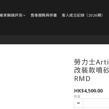
廠家腕錶評測
售後服務與保養
客人成交記錄（2026期）
勞力士Artis
改裝款噴砂殼
RMD
HK$4,500.00
數量