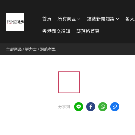
首頁
所有商品
鐘錶新聞知識
各大
香港面交須知
部落格首頁
全部商品
/
勞力士
/
潛航者型
分享到